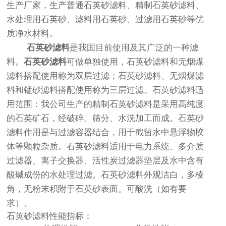
生产厂家，生产普通石英砂滤料、精制石英砂滤料、
水处理用石英砂、滤料用石英砂、过滤用石英砂等优
质净水材料。
石英砂滤料
是我国目前使用及其广泛的一种滤
料。
石英砂滤料
可做单独使用，石英砂滤料和无烟煤
滤料搭配使用称为双层过滤；石英砂滤料、无烟煤滤
料和锰砂滤料搭配使用称为三层过滤。石英砂滤料适
用范围：我公司生产的精制石英砂滤料是采用高纯度
的石英矿石，经破碎、筛分、水洗加工而成。石英砂
滤料作用是与过滤容器结合，用于截留水中悬浮物胶
体等颗粒杂质。石英砂滤料适用于电力系统、多介质
过滤器、离子交换器、活性炭过滤器垫层及水中含有
酸碱成份的水处理过滤。
石英砂滤料
外观洁白，多棱
角，无粉末积附于石英砂表面。可酸洗（如有要
求）。
石英砂滤料性能指标：