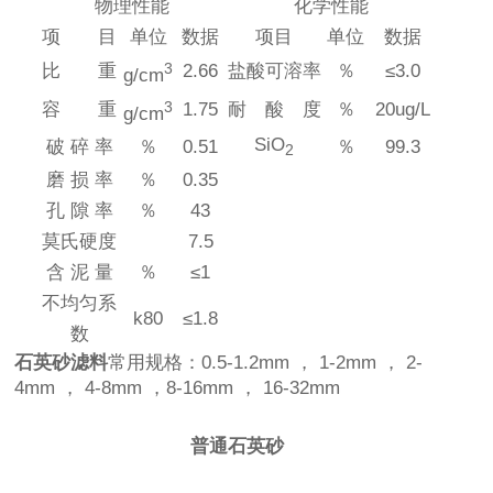
物理性能
化学性能
项 目
单位
数据
项目
单位
数据
3
比 重
2.66
盐酸可溶率
％
≤3.0
g/cm
3
容 重
1.75
耐 酸 度
％
20ug/L
g/cm
SiO
破 碎 率
％
0.51
％
99.3
2
磨 损 率
％
0.35
孔 隙 率
％
43
莫氏硬度
7.5
含 泥 量
％
≤1
不均匀系
k80
≤1.8
数
石英砂滤料
常用规格：0.5-1.2mm ， 1-2mm ， 2-
4mm ， 4-8mm ，8-16mm ， 16-32mm
普通石英砂