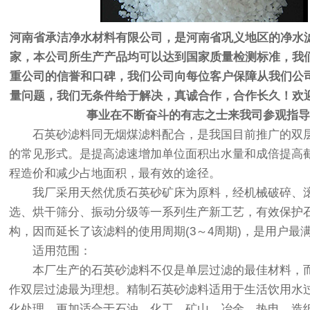
河南省承洁净水材料有限公司，是河南省巩义地区的净水
家，本公司所生产产品均可以达到国家质量检测标准，我
重公司的信誉和口碑，我们公司向每位客户保障从我们公
量问题，我们无条件给于解决，真诚合作，合作长久！欢
事业在不断奋斗的有志之士来我司参观指导
石英砂滤料同无烟煤滤料配合，是我国目前推广的双
的常见形式。是提高滤速增加单位面积出水量和成倍提高
程造价和减少占地面积，最有效的途径。
我厂采用天然优质石英砂矿床为原料，经机械破碎、滚
选、烘干筛分、振动分级等一系列生产新工艺，有效保护
构，因而延长了该滤料的使用周期(3～4周期)，是用户最
适用范围：
本厂生产的石英砂滤料不仅是单层过滤的最佳材料，而
作双层过滤最为理想。精制石英砂滤料适用于生活饮用水
化处理，更加适合于石油、化工、矿山、冶金、热电、造