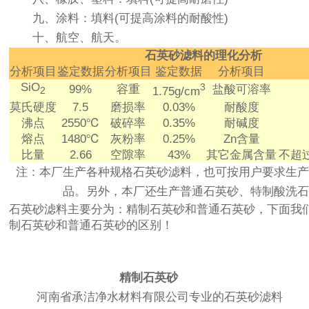
九、涂料：填料(可提高涂料的耐酸性)
十、航空、航天。
石英砂滤料的理化分析
分析项目
鉴定数据
分析项目
鉴定数据
分析项目
SiO
3
99%
容重
盐酸可溶率
1.75g/cm
2
莫氏硬度
7.5
磨损率
0.03%
耐酸度
沸点
2550℃
破碎率
0.35%
耐碱度
熔点
1480℃
灰粉率
0.25%
Zn含量
比量
2.66
空隙率
43%
其它金属含量
不超
注：本厂生产各种规格石英砂滤料，也可按用户要求生产
品。另外，本厂还生产普通石英砂、特制酸洗石
石英砂滤料主要分为：精制石英砂和普通石英砂，下面我
制石英砂和普通石英砂的区别！
精制石英砂
河南省承洁净水材料有限公司专业的石英砂滤料